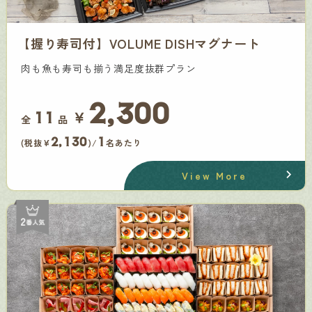
【握り寿司付】VOLUME DISHマグナート
肉も魚も寿司も揃う満足度抜群プラン
2,300
￥
11
全
品
2,130
1
(税抜¥
)/
名あたり
View More