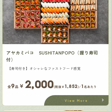
アヤカミバコ SUSHITANPOPO（握り寿司
付）
【寿司付き】オシャレなファストフード感覚
2,000
￥
9
1,852
1
全
品
(税抜¥
)/
名あたり
View More