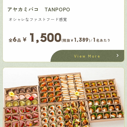
アヤカミバコ TANPOPO
オシャレなファストフード感覚
1,500
￥
6
1,389
1
全
品
(税抜¥
)/
名あたり
View More