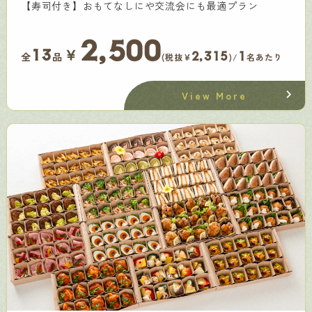
【寿司付き】おもてなしにや交流会にも最適プラン
2,500
￥
13
2,315
1
全
品
(税抜¥
)/
名あたり
View More