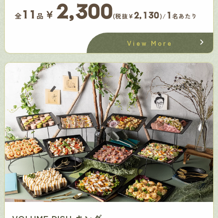
2,300
￥
11
2,130
1
全
品
(税抜¥
)/
名あたり
View More