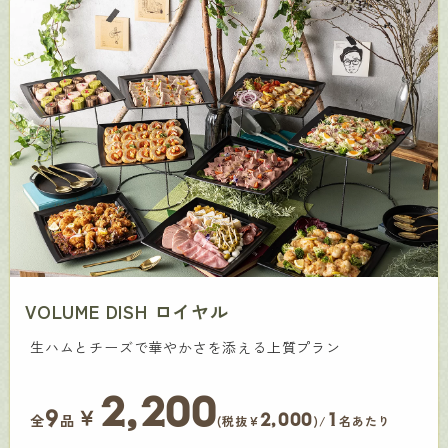
VOLUME DISH ロイヤル
生ハムとチーズで華やかさを添える上質プラン
2,200
￥
9
2,000
1
全
品
(税抜¥
)/
名あたり