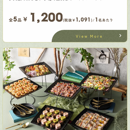
1,200
￥
5
1,091
1
全
品
(税抜¥
)/
名あたり
View More