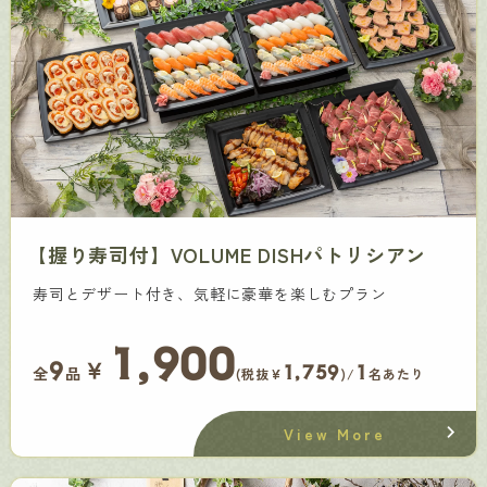
【握り寿司付】VOLUME DISHパトリシアン
寿司とデザート付き、気軽に豪華を楽しむプラン
1,900
￥
9
1,759
1
全
品
(税抜¥
)/
名あたり
View More