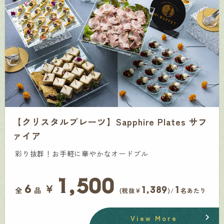
【クリスタルプレーツ】Sapphire Plates サフ
ァイア
彩り抜群！お手軽に華やかなオードブル
1,500
￥
6
1,389
1
全
品
(税抜¥
)/
名あたり
View More