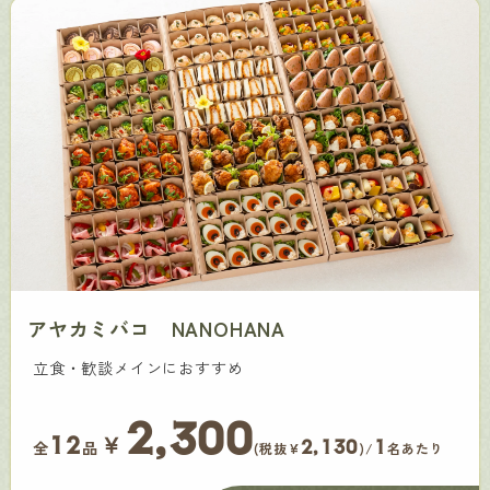
アヤカミバコ NANOHANA
立食・歓談メインにおすすめ
2,300
￥
12
2,130
1
全
品
(税抜¥
)/
名あたり