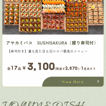
アヤカミバコ SUSHISAKURA（握り寿司付）
【寿司付き】量も見た目も◎コスパ最高のメニュー
3,100
￥
17
2,870
1
全
品
(税抜¥
)/
名あたり
View More