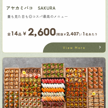
アヤカミバコ SAKURA
量も見た目も◎コスパ最高のメニュー
2,600
￥
14
2,407
1
全
品
(税抜¥
)/
名あたり
View More