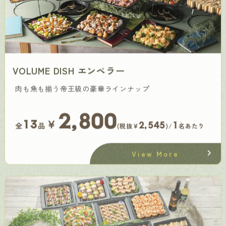
VOLUME DISH エンペラー
肉も魚も揃う帝王級の豪華ラインナップ
2,800
￥
13
2,545
1
全
品
(税抜¥
)/
名あたり
View More