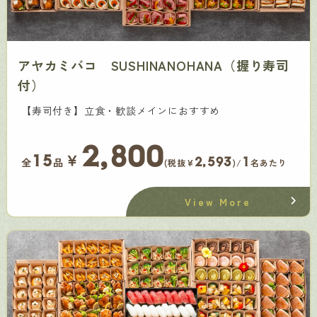
アヤカミバコ SUSHINANOHANA（握り寿司
付）
【寿司付き】立食・歓談メインにおすすめ
2,800
￥
15
2,593
1
全
品
(税抜¥
)/
名あたり
View More