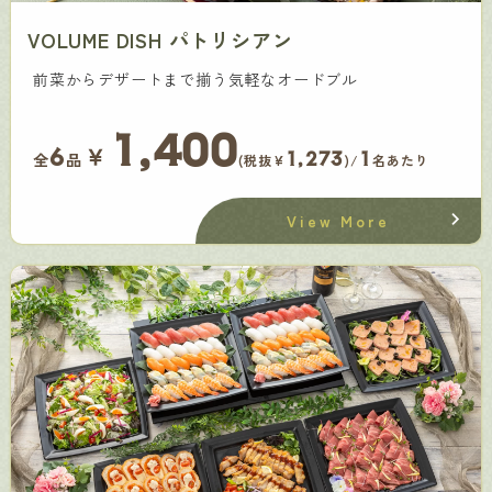
VOLUME DISH パトリシアン
前菜からデザートまで揃う気軽なオードブル
1,400
￥
6
1,273
1
全
品
(税抜¥
)/
名あたり
View More