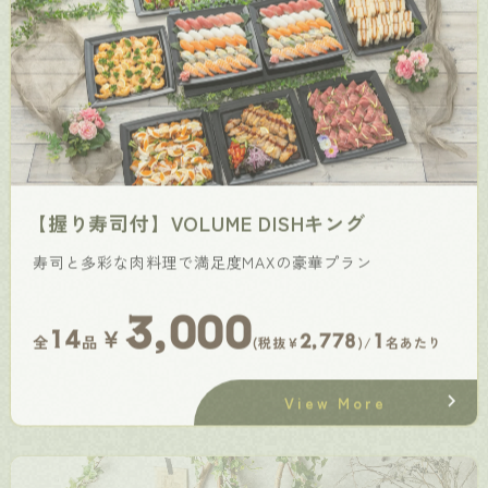
【握り寿司付】VOLUME DISHキング
寿司と多彩な肉料理で満足度MAXの豪華プラン
3,000
￥
14
2,778
1
全
品
(税抜¥
)/
名あたり
View More