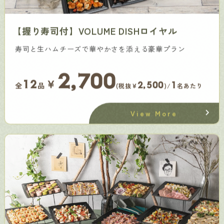
【握り寿司付】VOLUME DISHロイヤル
寿司と生ハムチーズで華やかさを添える豪華プラン
2,700
￥
12
2,500
1
全
品
(税抜¥
)/
名あたり
View More