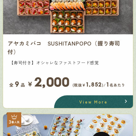
アヤカミバコ SUSHITANPOPO（握り寿司
付）
【寿司付き】オシャレなファストフード感覚
2,000
￥
9
1,852
1
全
品
(税抜¥
)/
名あたり
View More