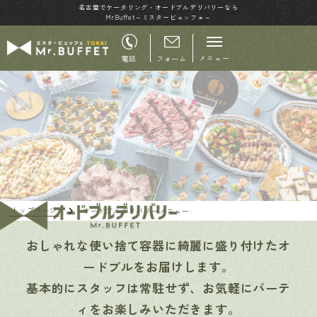
名古屋でケータリング・オードブルデリバリーなら
MrBuffet～ミスタービュッフェ～
メニュー
電話
フォーム
トップページ
オードブルデリバリーメニュー
おしゃれな使い捨て容器に綺麗に盛り付けたオ
ードブルをお届けします。
基本的にスタッフは常駐せず、お気軽にパーテ
ィをお楽しみいただきます。