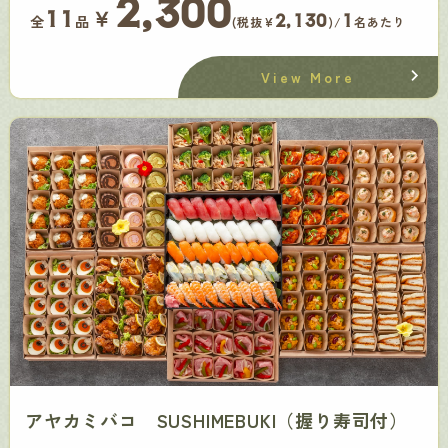
2,300
￥
11
2,130
1
全
品
(税抜¥
)/
名あたり
View More
アヤカミバコ SUSHIMEBUKI（握り寿司付）