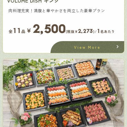
VOLUME DISH キング
肉料理充実！満腹と華やかさを両立した豪華プラン
2,500
￥
11
2,273
1
全
品
(税抜¥
)/
名あたり
View More