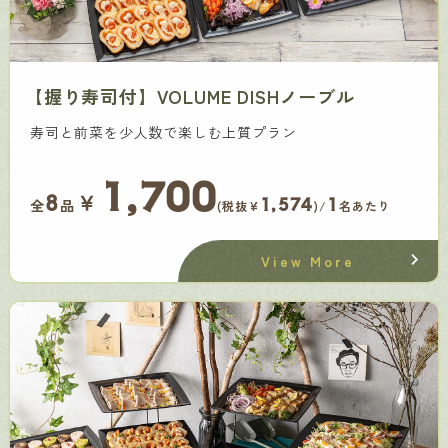
【握り寿司付】VOLUME DISHノーブル
寿司と前菜を少人数で楽しむ上質プラン
1,700
￥
8
1,574
1
全
品
(税抜¥
)/
名あたり
View More