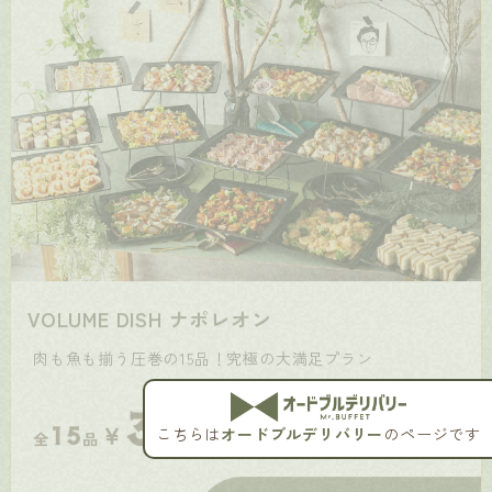
VOLUME DISH ナポレオン
肉も魚も揃う圧巻の15品！究極の大満足プラン
3,200
￥
15
2,909
1
全
品
(税抜¥
)/
名あたり
View More