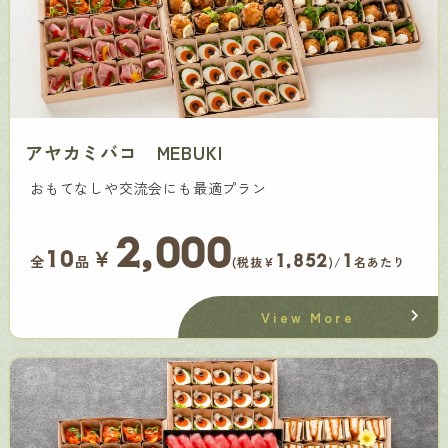
アヤカミバコ MEBUKI
おもてなしや交流会にも最適プラン
2,000
￥
10
1,852
1
全
品
(税抜¥
)/
名あたり
View More