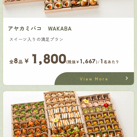
アヤカミバコ WAKABA
スイーツ入りの満足プラン
1,800
￥
8
1,667
1
全
品
(税抜¥
)/
名あたり
View More