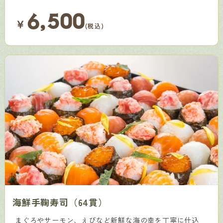
6,500
￥
(税込)
海鮮手鞠寿司（64貫）
まぐろやサーモン、えびなど新鮮な海の幸を丁寧に仕込