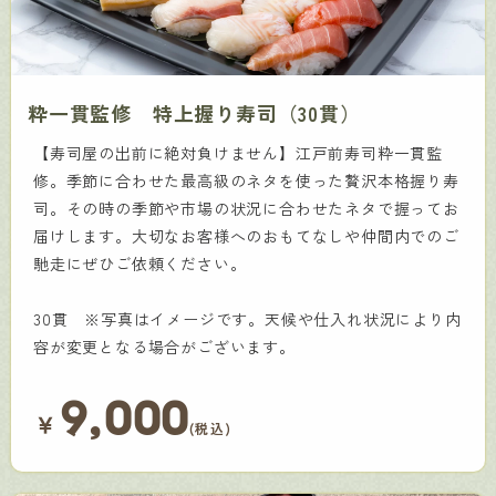
粋一貫監修 特上握り寿司（30貫）
【寿司屋の出前に絶対負けません】江戸前寿司粋一貫監
修。季節に合わせた最高級のネタを使った贅沢本格握り寿
司。その時の季節や市場の状況に合わせたネタで握ってお
届けします。大切なお客様へのおもてなしや仲間内でのご
馳走にぜひご依頼ください。
30貫 ※写真はイメージです。天候や仕入れ状況により内
容が変更となる場合がございます。
9,000
￥
(税込)