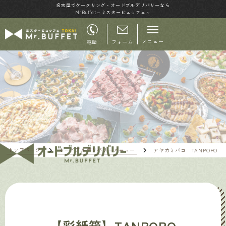
名古屋でケータリング・オードブルデリバリーなら
MrBuffet～ミスタービュッフェ～
メニュー
電話
フォーム
トップページ
オードブルデリバリーメニュー
アヤカミバコ TANPOPO
【彩紙箱】TANPOPO